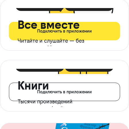
399 ₽ в мес
21 ₽ в день
Все вместе
Подключить в приложении
Читайте и слушайте — без
ограничений*
299 ₽ в мес
14 ₽ в день
Книги
Подключить в приложении
Тысячи произведений
с доступом офлайн