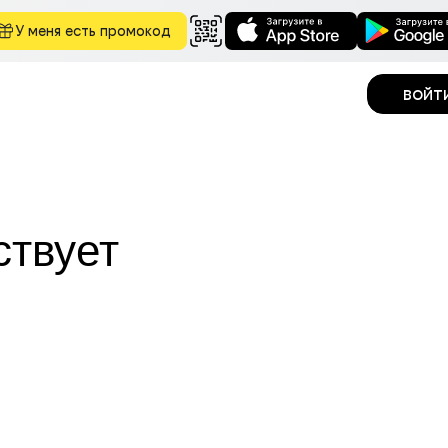
У меня есть промокод
войт
ствует