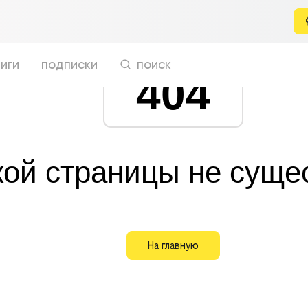
иги
подписки
поиск
404
кой страницы не суще
На главную