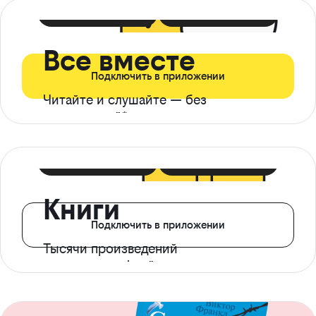
399 ₽ в мес
21 ₽ в день
Все вместе
Подключить в приложении
Читайте и слушайте — без
ограничений*
299 ₽ в мес
14 ₽ в день
Книги
Подключить в приложении
Тысячи произведений
с доступом офлайн