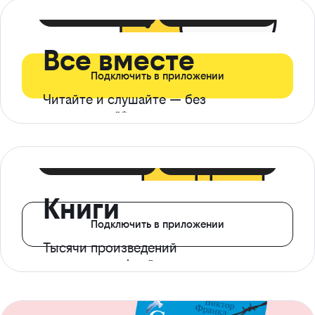
399 ₽ в мес
21 ₽ в день
Все вместе
Подключить в приложении
Читайте и слушайте — без
ограничений*
299 ₽ в мес
14 ₽ в день
Книги
Подключить в приложении
Тысячи произведений
с доступом офлайн