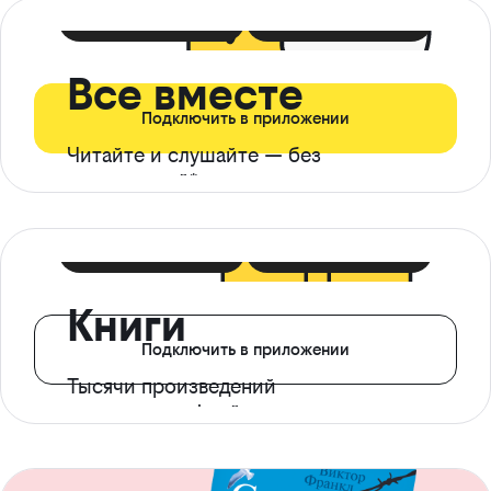
399 ₽ в мес
21 ₽ в день
Все вместе
Подключить в приложении
Читайте и слушайте — без
ограничений*
299 ₽ в мес
14 ₽ в день
Книги
Подключить в приложении
Тысячи произведений
с доступом офлайн