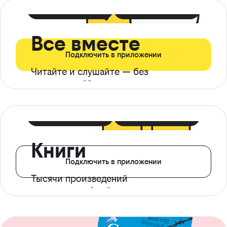
399 ₽ в мес
21 ₽ в день
Все вместе
Подключить в приложении
Читайте и слушайте — без
ограничений*
299 ₽ в мес
14 ₽ в день
Книги
Подключить в приложении
Тысячи произведений
с доступом офлайн