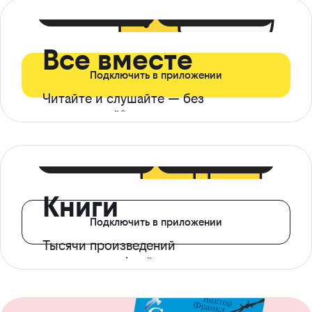
399 ₽ в мес
21 ₽ в день
Все вместе
Подключить в приложении
Читайте и слушайте — без
ограничений*
299 ₽ в мес
14 ₽ в день
Книги
Подключить в приложении
Тысячи произведений
с доступом офлайн