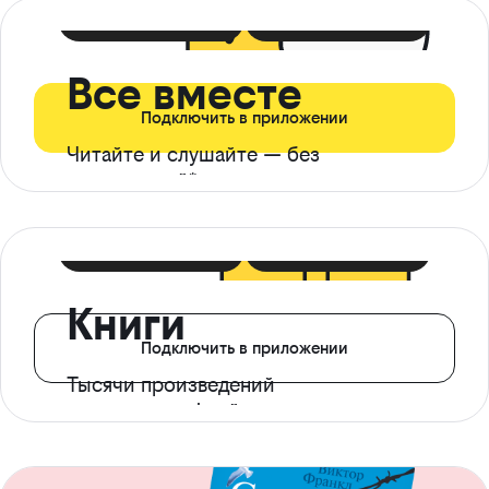
399 ₽ в мес
21 ₽ в день
Все вместе
Подключить в приложении
Читайте и слушайте — без
ограничений*
299 ₽ в мес
14 ₽ в день
Книги
Подключить в приложении
Тысячи произведений
с доступом офлайн