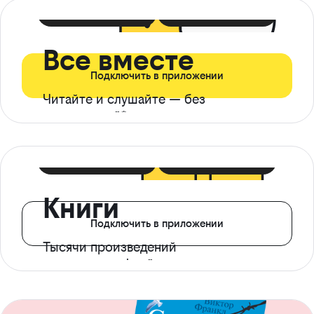
399 ₽ в мес
21 ₽ в день
Все вместе
Подключить в приложении
Читайте и слушайте — без
ограничений*
299 ₽ в мес
14 ₽ в день
Книги
Подключить в приложении
Тысячи произведений
с доступом офлайн