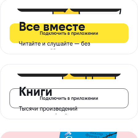
399 ₽ в мес
21 ₽ в день
Все вместе
Подключить в приложении
Читайте и слушайте — без
ограничений*
299 ₽ в мес
14 ₽ в день
Книги
Подключить в приложении
Тысячи произведений
с доступом офлайн