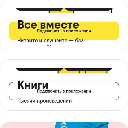
399 ₽ в мес
21 ₽ в день
Все вместе
Подключить в приложении
Читайте и слушайте — без
ограничений*
299 ₽ в мес
14 ₽ в день
Книги
Подключить в приложении
Тысячи произведений
с доступом офлайн