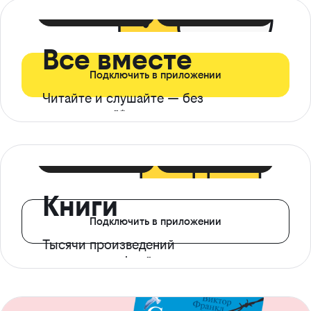
399 ₽ в мес
21 ₽ в день
Все вместе
Подключить в приложении
Читайте и слушайте — без
ограничений*
299 ₽ в мес
14 ₽ в день
Книги
Подключить в приложении
Тысячи произведений
с доступом офлайн