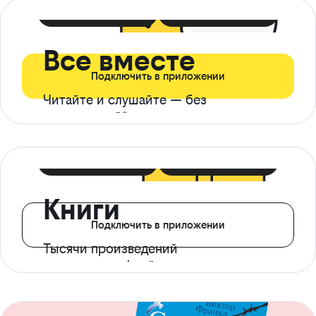
399 ₽ в мес
21 ₽ в день
Все вместе
Подключить в приложении
Читайте и слушайте — без
ограничений*
299 ₽ в мес
14 ₽ в день
Книги
Подключить в приложении
Тысячи произведений
с доступом офлайн