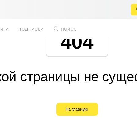
иги
подписки
поиск
404
кой страницы не суще
На главную