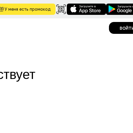
У меня есть промокод
войт
ствует