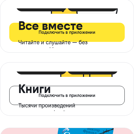
399 ₽ в мес
21 ₽ в день
Все вместе
Подключить в приложении
Читайте и слушайте — без
ограничений*
299 ₽ в мес
14 ₽ в день
Книги
Подключить в приложении
Тысячи произведений
с доступом офлайн