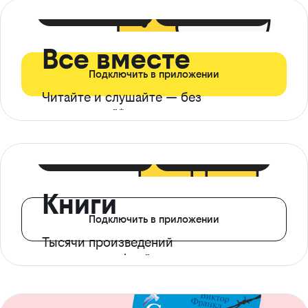
399 ₽ в мес
21 ₽ в день
Все вместе
Подключить в приложении
Читайте и слушайте — без
ограничений*
299 ₽ в мес
14 ₽ в день
Книги
Подключить в приложении
Тысячи произведений
с доступом офлайн