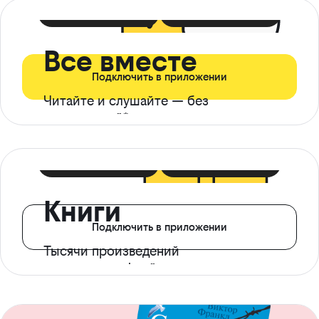
399 ₽ в мес
21 ₽ в день
Все вместе
Подключить в приложении
Читайте и слушайте — без
ограничений*
299 ₽ в мес
14 ₽ в день
Книги
Подключить в приложении
Тысячи произведений
с доступом офлайн