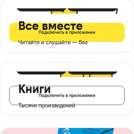
399 ₽ в мес
21 ₽ в день
Все вместе
Подключить в приложении
Читайте и слушайте — без
ограничений*
299 ₽ в мес
14 ₽ в день
Книги
Подключить в приложении
Тысячи произведений
с доступом офлайн