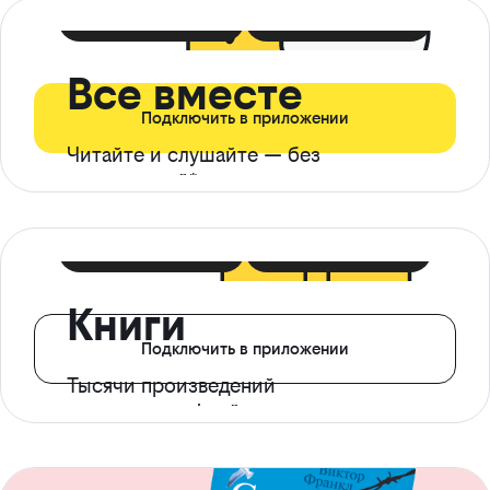
399 ₽ в мес
21 ₽ в день
Все вместе
Подключить в приложении
Читайте и слушайте — без
ограничений*
299 ₽ в мес
14 ₽ в день
Книги
Подключить в приложении
Тысячи произведений
с доступом офлайн