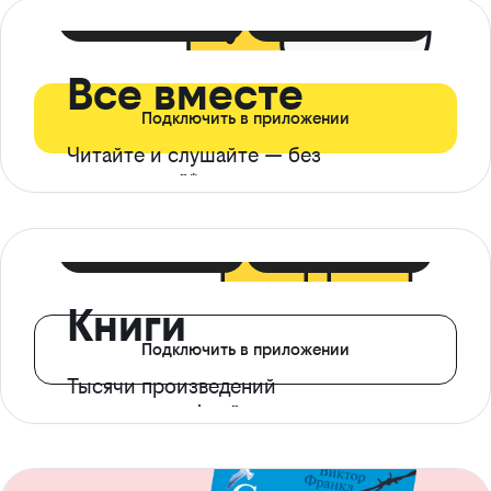
399 ₽ в мес
21 ₽ в день
Все вместе
Подключить в приложении
Читайте и слушайте — без
ограничений*
299 ₽ в мес
14 ₽ в день
Книги
Подключить в приложении
Тысячи произведений
с доступом офлайн