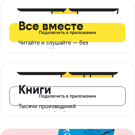
399 ₽ в мес
21 ₽ в день
Все вместе
Подключить в приложении
Читайте и слушайте — без
ограничений*
299 ₽ в мес
14 ₽ в день
Книги
Подключить в приложении
Тысячи произведений
с доступом офлайн