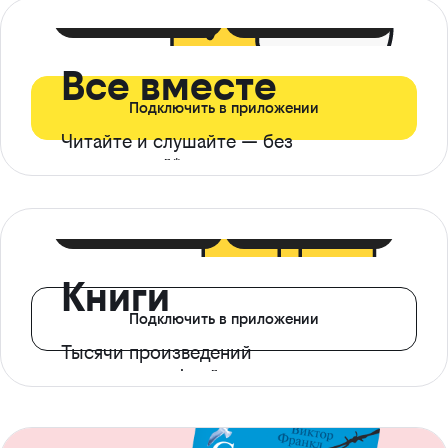
399 ₽ в мес
21 ₽ в день
Все вместе
Подключить в приложении
Читайте и слушайте — без
ограничений*
299 ₽ в мес
14 ₽ в день
Книги
Подключить в приложении
Тысячи произведений
с доступом офлайн