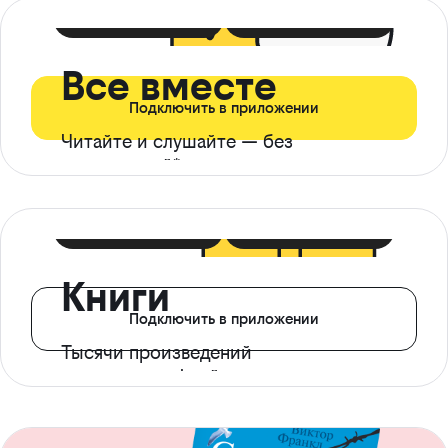
399 ₽ в мес
21 ₽ в день
Все вместе
Подключить в приложении
Читайте и слушайте — без
ограничений*
299 ₽ в мес
14 ₽ в день
Книги
Подключить в приложении
Тысячи произведений
с доступом офлайн