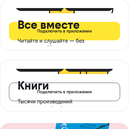
399 ₽ в мес
21 ₽ в день
Все вместе
Подключить в приложении
Читайте и слушайте — без
ограничений*
299 ₽ в мес
14 ₽ в день
Книги
Подключить в приложении
Тысячи произведений
с доступом офлайн