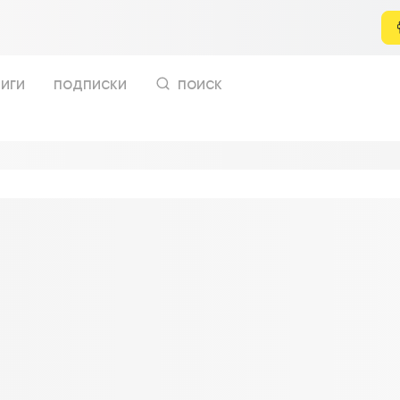
иги
подписки
поиск