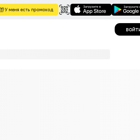
У меня есть промокод
войт