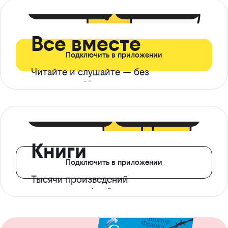
399 ₽ в мес
21 ₽ в день
Все вместе
Подключить в приложении
Читайте и слушайте — без
ограничений*
299 ₽ в мес
14 ₽ в день
Книги
Подключить в приложении
Тысячи произведений
с доступом офлайн