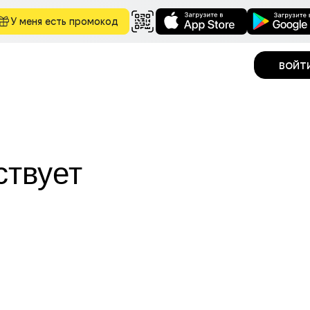
У меня есть промокод
войт
ствует