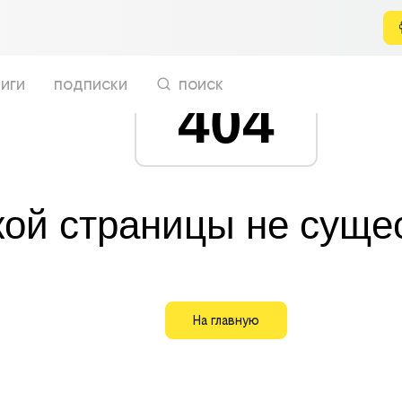
иги
подписки
поиск
404
кой страницы не суще
На главную