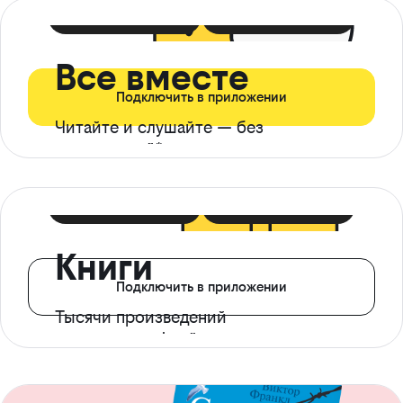
399 ₽ в мес
21 ₽ в день
Все вместе
Подключить в приложении
Читайте и слушайте — без
ограничений*
299 ₽ в мес
14 ₽ в день
Книги
Подключить в приложении
Тысячи произведений
с доступом офлайн