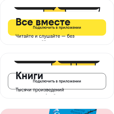
399 ₽ в мес
21 ₽ в день
Все вместе
Подключить в приложении
Читайте и слушайте — без
ограничений*
299 ₽ в мес
14 ₽ в день
Книги
Подключить в приложении
Тысячи произведений
с доступом офлайн