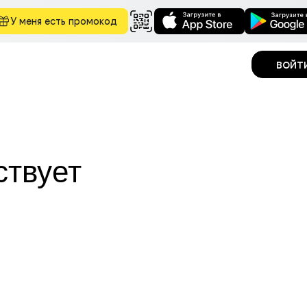
У меня есть промокод
войт
ствует