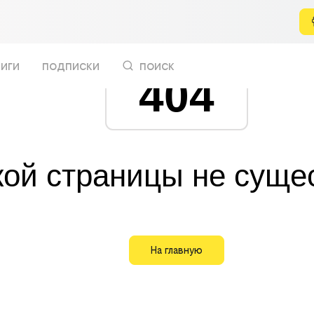
иги
подписки
поиск
404
кой страницы не суще
На главную