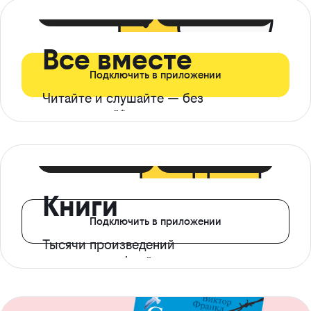
399 ₽ в мес
21 ₽ в день
Все вместе
Подключить в приложении
Читайте и слушайте — без
ограничений*
299 ₽ в мес
14 ₽ в день
Книги
Подключить в приложении
Тысячи произведений
с доступом офлайн