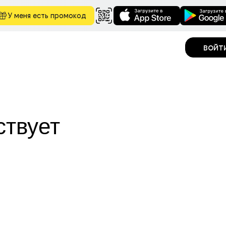
У меня есть промокод
войт
ствует