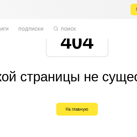
иги
подписки
поиск
404
кой страницы не суще
На главную