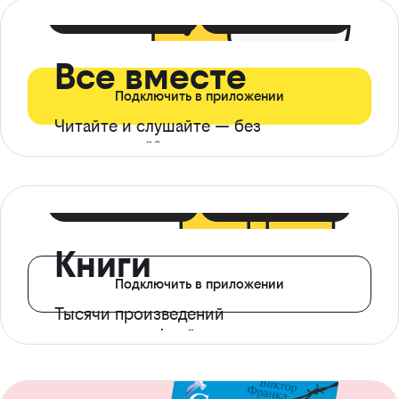
399 ₽ в мес
21 ₽ в день
Все вместе
Подключить в приложении
Читайте и слушайте — без
ограничений*
299 ₽ в мес
14 ₽ в день
Книги
Подключить в приложении
Тысячи произведений
с доступом офлайн