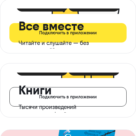
399 ₽ в мес
21 ₽ в день
Все вместе
Подключить в приложении
Читайте и слушайте — без
ограничений*
299 ₽ в мес
14 ₽ в день
Книги
Подключить в приложении
Тысячи произведений
с доступом офлайн