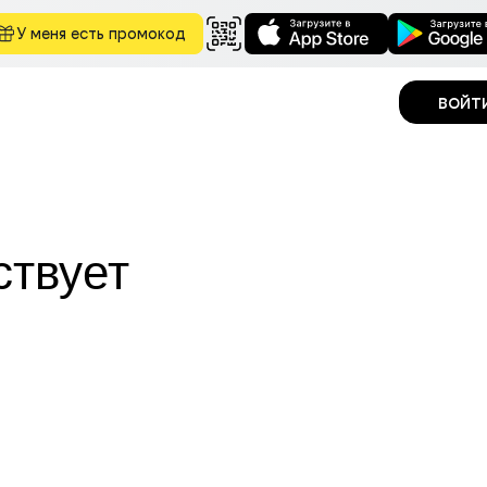
У меня есть промокод
войт
ствует