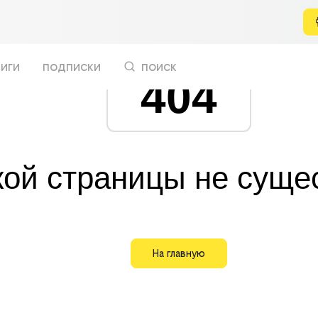
иги
подписки
поиск
404
кой страницы не суще
На главную