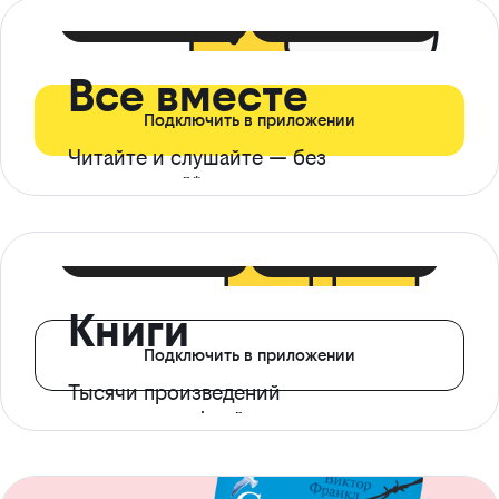
399 ₽ в мес
21 ₽ в день
Все вместе
Подключить в приложении
Читайте и слушайте — без
ограничений*
299 ₽ в мес
14 ₽ в день
Книги
Подключить в приложении
Тысячи произведений
с доступом офлайн