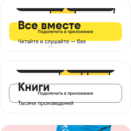
399 ₽ в мес
21 ₽ в день
Все вместе
Подключить в приложении
Читайте и слушайте — без
ограничений*
299 ₽ в мес
14 ₽ в день
Книги
Подключить в приложении
Тысячи произведений
с доступом офлайн