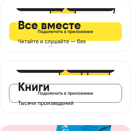
399 ₽ в мес
21 ₽ в день
Все вместе
Подключить в приложении
Читайте и слушайте — без
ограничений*
299 ₽ в мес
14 ₽ в день
Книги
Подключить в приложении
Тысячи произведений
с доступом офлайн