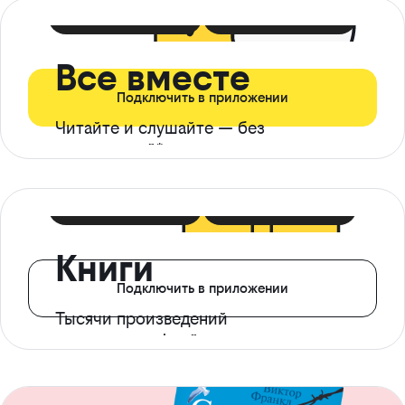
399 ₽ в мес
21 ₽ в день
Все вместе
Подключить в приложении
Читайте и слушайте — без
ограничений*
299 ₽ в мес
14 ₽ в день
Книги
Подключить в приложении
Тысячи произведений
с доступом офлайн