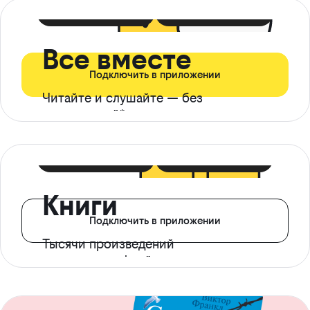
399 ₽ в мес
21 ₽ в день
Все вместе
Подключить в приложении
Читайте и слушайте — без
ограничений*
299 ₽ в мес
14 ₽ в день
Книги
Подключить в приложении
Тысячи произведений
с доступом офлайн