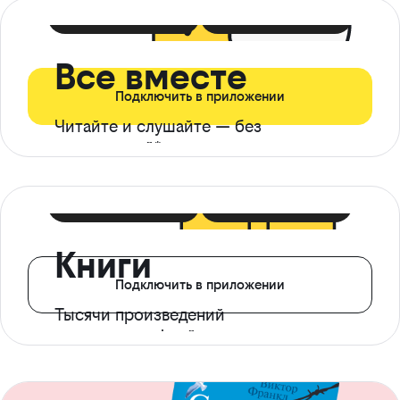
399 ₽ в мес
21 ₽ в день
Все вместе
Подключить в приложении
Читайте и слушайте — без
ограничений*
299 ₽ в мес
14 ₽ в день
Книги
Подключить в приложении
Тысячи произведений
с доступом офлайн