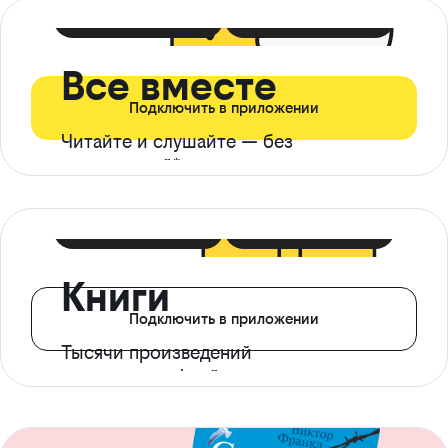
399 ₽ в мес
21 ₽ в день
Все вместе
Подключить в приложении
Читайте и слушайте — без
ограничений*
299 ₽ в мес
14 ₽ в день
Книги
Подключить в приложении
Тысячи произведений
с доступом офлайн