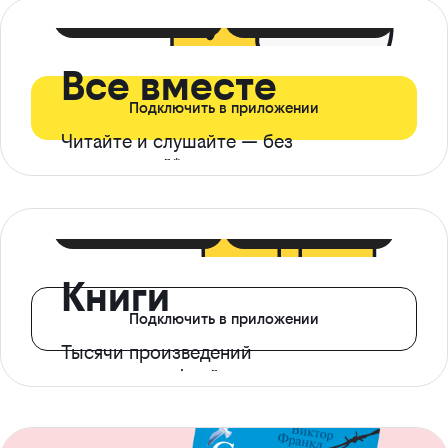
399 ₽ в мес
21 ₽ в день
Все вместе
Подключить в приложении
Читайте и слушайте — без
ограничений*
299 ₽ в мес
14 ₽ в день
Книги
Подключить в приложении
Тысячи произведений
с доступом офлайн