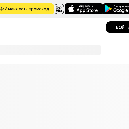
У меня есть промокод
войт