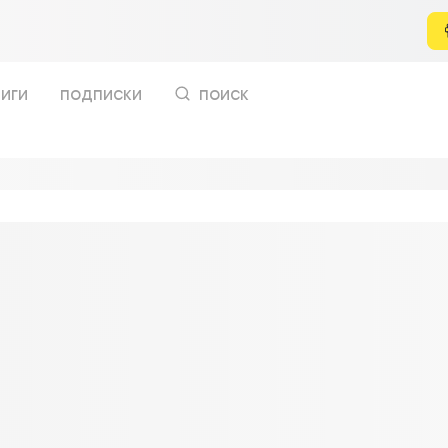
иги
подписки
поиск