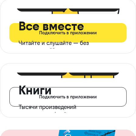
399 ₽ в мес
21 ₽ в день
Все вместе
Подключить в приложении
Читайте и слушайте — без
ограничений*
299 ₽ в мес
14 ₽ в день
Книги
Подключить в приложении
Тысячи произведений
с доступом офлайн