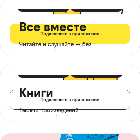
399 ₽ в мес
21 ₽ в день
Все вместе
Подключить в приложении
Читайте и слушайте — без
ограничений*
299 ₽ в мес
14 ₽ в день
Книги
Подключить в приложении
Тысячи произведений
с доступом офлайн