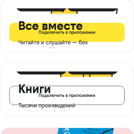
399 ₽ в мес
21 ₽ в день
Все вместе
Подключить в приложении
Читайте и слушайте — без
ограничений*
299 ₽ в мес
14 ₽ в день
Книги
Подключить в приложении
Тысячи произведений
с доступом офлайн