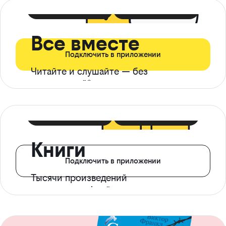
399 ₽ в мес
21 ₽ в день
Все вместе
Подключить в приложении
Читайте и слушайте — без
ограничений*
299 ₽ в мес
14 ₽ в день
Книги
Подключить в приложении
Тысячи произведений
с доступом офлайн