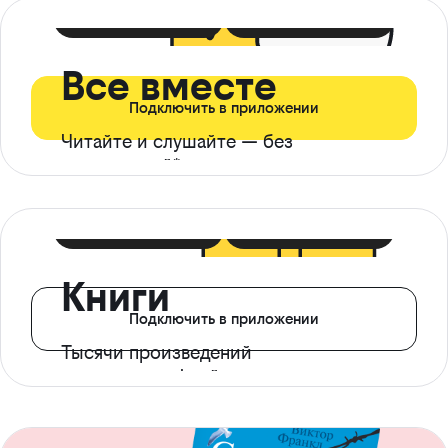
399 ₽ в мес
21 ₽ в день
Все вместе
Подключить в приложении
Читайте и слушайте — без
ограничений*
299 ₽ в мес
14 ₽ в день
Книги
Подключить в приложении
Тысячи произведений
с доступом офлайн