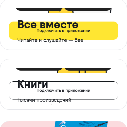
399 ₽ в мес
21 ₽ в день
Все вместе
Подключить в приложении
Читайте и слушайте — без
ограничений*
299 ₽ в мес
14 ₽ в день
Книги
Подключить в приложении
Тысячи произведений
с доступом офлайн